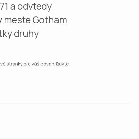
71 a odvtedy
a v meste Gotham
etky druhy
ové stránky pre váš obsah. Bavte