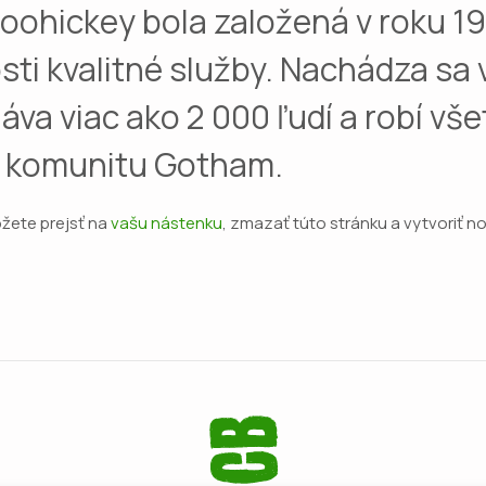
ohickey bola založená v roku 19
sti kvalitné služby. Nachádza s
va viac ako 2 000 ľudí a robí vš
e komunitu Gotham.
žete prejsť na
vašu nástenku
, zmazať túto stránku a vytvoriť n