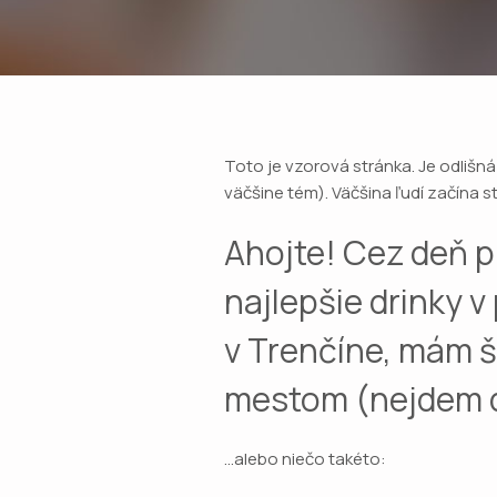
Toto je vzorová stránka. Je odlišn
väčšine tém). Väčšina ľudí začína 
Ahojte! Cez deň p
najlepšie drinky 
v Trenčíne, mám š
mestom (nejdem do
…alebo niečo takéto: