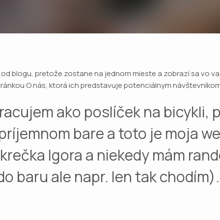
á od blogu, pretože zostane na jednom mieste a zobrazí sa vo va
stránkou O nás, ktorá ich predstavuje potenciálnym návštevníkom
racujem ako poslíček na bicykli, 
v príjemnom bare a toto je moja 
krečka Igora a niekedy mám rande
 baru ale napr. len tak chodím).