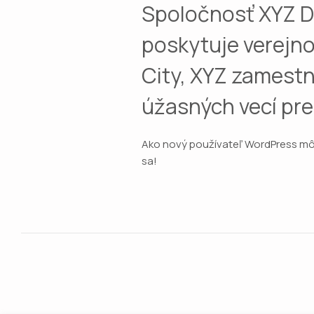
Spoločnosť XYZ Do
poskytuje verejno
City, XYZ zamestná
úžasných vecí pr
Ako nový používateľ WordPress mô
sa!