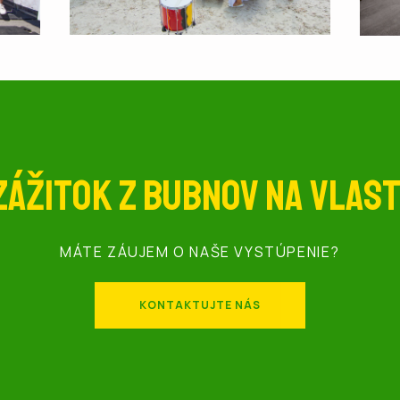
zážitok z bubnov na vlast
MÁTE ZÁUJEM O NAŠE VYSTÚPENIE?
KONTAKTUJTE NÁS