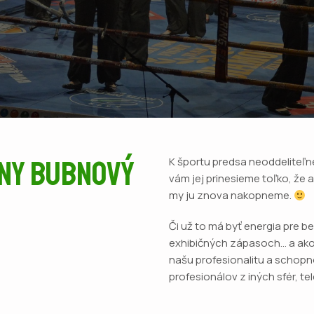
dny bubnový
K športu predsa neoddeliteľne
vám jej prinesieme toľko, že 
my ju znova nakopneme.
Či už to má byť energia pre b
exhibičných zápasoch… a ako
našu profesionalitu a schop
profesionálov z iných sfér, te