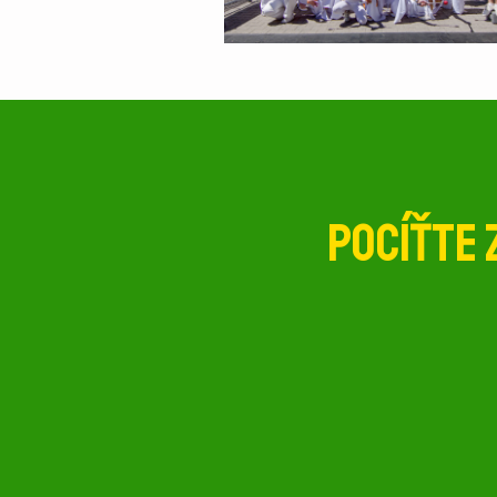
Pocíťte 