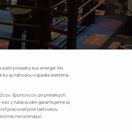
 patrí poriadny kus energie. My
ak by aj náhodou vypadla elektrina,
ežcov, športovcov, pri pretekoch,
 eso z rukáva vám garantujeme aj
nosť pracovať pod taktovkou
levíznej nevynímajúc.