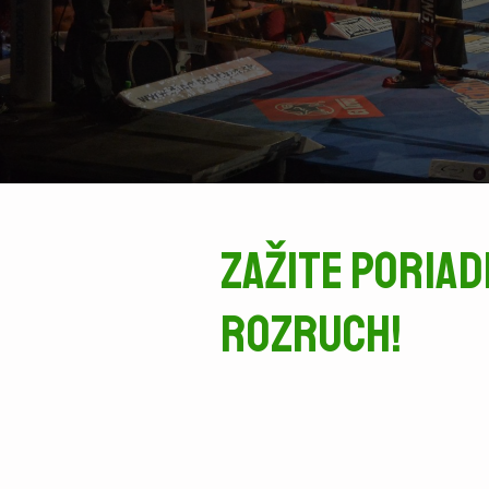
Zažite poria
rozruch!