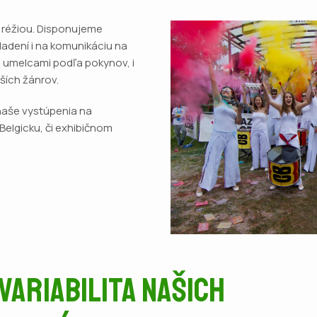
d réžiou. Disponujeme
adení i na komunikáciu na
mi umelcami podľa pokynov, i
jších žánrov.
i naše vystúpenia na
Belgicku, či exhibičnom
Variabilita našich