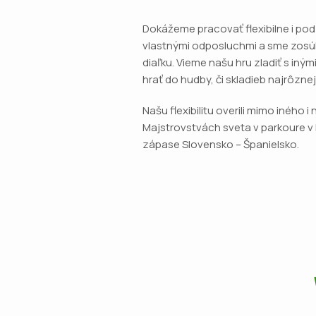
Dokážeme pracovať flexibilne i po
vlastnými odposluchmi a sme zosúl
diaľku. Vieme našu hru zladiť s iný
hrať do hudby, či skladieb najrôzne
Našu flexibilitu overili mimo iného 
Majstrovstvách sveta v parkoure v 
zápase Slovensko – Španielsko.